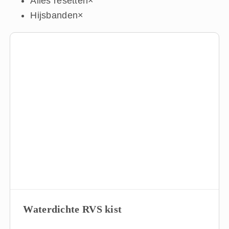
Alles resetten
×
Hijsbanden
×
Waterdichte RVS kist