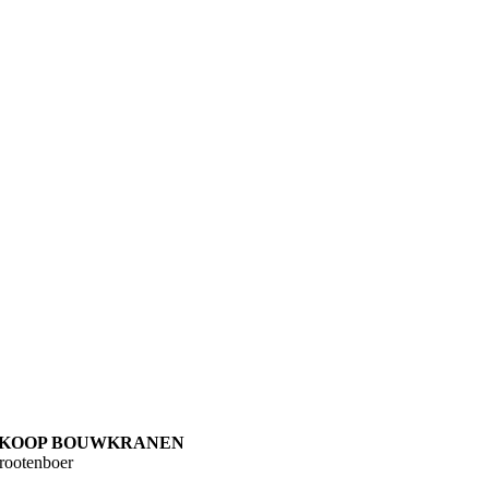
KOOP BOUWKRANEN
rootenboer