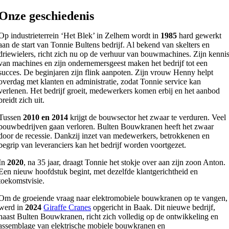
Onze geschiedenis
Op industrieterrein ‘Het Blek’ in Zelhem wordt in
1985
hard gewerkt
aan de start van Tonnie Bultens bedrijf. Al bekend van skelters en
driewielers, richt zich nu op de verhuur van bouwmachines. Zijn kenni
van machines en zijn ondernemersgeest maken het bedrijf tot een
succes.
De beginjaren zijn flink aanpoten. Zijn vrouw Henny helpt
overdag met klanten en administratie, zodat Tonnie service kan
verlenen. Het bedrijf groeit, medewerkers komen erbij en het aanbod
breidt zich uit.
Tussen
2010 en 2014
krijgt de bouwsector het zwaar te verduren. Veel
bouwbedrijven gaan verloren. Bulten Bouwkranen heeft het zwaar
door de recessie. Dankzij inzet van medewerkers, betrokkenen en
begrip van leveranciers kan het bedrijf worden voortgezet.
In
2020
, na 35 jaar, draagt Tonnie het stokje over aan zijn zoon Anton.
Een nieuw hoofdstuk begint, met dezelfde klantgerichtheid en
toekomstvisie.
Om de groeiende vraag naar elektromobiele bouwkranen op te vangen,
werd in
2024
Giraffe Cranes
opgericht in Baak. Dit nieuwe bedrijf,
naast Bulten Bouwkranen, richt zich volledig op de ontwikkeling en
assemblage van elektrische mobiele bouwkranen en