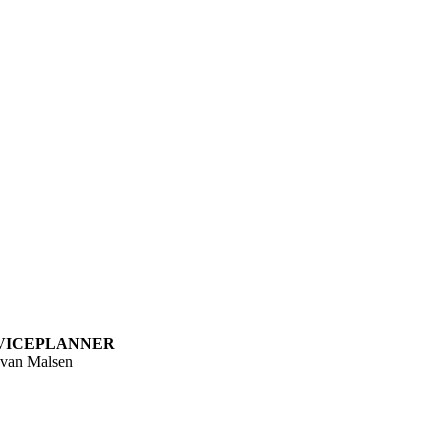
VICEPLANNER
van Malsen