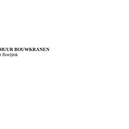
HUUR BOUWKRANEN
r Boeijink