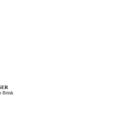
SER
 Brink