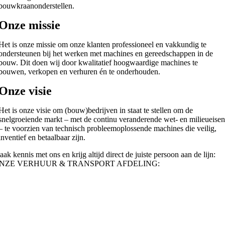
bouwkraanonderstellen.
Onze missie
Het is onze missie om onze klanten professioneel en vakkundig te
ondersteunen bij het werken met machines en gereedschappen in de
bouw. Dit doen wij door kwalitatief hoogwaardige machines te
bouwen, verkopen en verhuren én te onderhouden.
Onze visie
Het is onze visie om (bouw)bedrijven in staat te stellen om de
snelgroeiende markt – met de continu veranderende wet- en milieueise
– te voorzien van technisch probleemoplossende machines die veilig,
inventief en betaalbaar zijn.
ak kennis met ons en krijg altijd direct de juiste persoon aan de lijn:
NZE VERHUUR & TRANSPORT AFDELING: