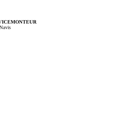
VICEMONTEUR
Navis