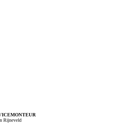
VICEMONTEUR
n Rijneveld