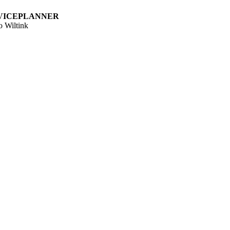
VICEPLANNER
 Wiltink