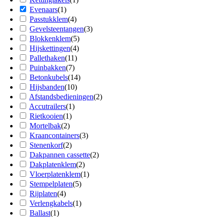
Evenaars
(
1
)
Passtukklem
(
4
)
Gevelsteentangen
(
3
)
Blokkenklem
(
5
)
Hijskettingen
(
4
)
Pallethaken
(
11
)
Puinbakken
(
7
)
Betonkubels
(
14
)
Hijsbanden
(
10
)
Afstandsbedieningen
(
2
)
Accutrailers
(
1
)
Rietkooien
(
1
)
Mortelbak
(
2
)
Kraancontainers
(
3
)
Stenenkorf
(
2
)
Dakpannen cassette
(
2
)
Dakplatenklem
(
2
)
Vloerplatenklem
(
1
)
Stempelplaten
(
5
)
Rijplaten
(
4
)
Verlengkabels
(
1
)
Ballast
(
1
)