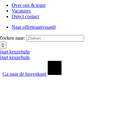
Over ons & team
Vacatures
Direct contact
Naar offerteaanvraag
0
Zoeken naar:
Start keuzehulp
Start keuzehulp
Ga naar de bovenkant