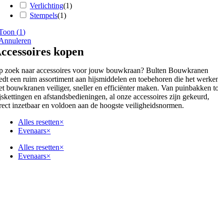
Verlichting
(
1
)
Stempels
(
1
)
Toon
(
1
)
Annuleren
ccessoires kopen
 zoek naar accessoires voor jouw bouwkraan? Bulten Bouwkranen
edt een ruim assortiment aan hijsmiddelen en toebehoren die het werke
t bouwkranen veiliger, sneller en efficiënter maken. Van puinbakken to
jskettingen en afstandsbedieningen, al onze accessoires zijn gekeurd,
rect inzetbaar en voldoen aan de hoogste veiligheidsnormen.
Alles resetten
×
Evenaars
×
Alles resetten
×
Evenaars
×