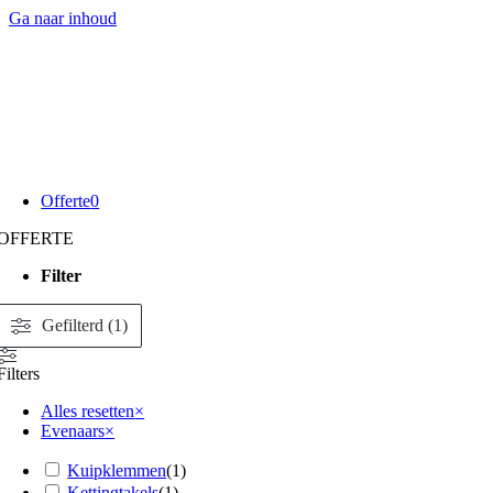
Ga naar inhoud
Offerte
0
OFFERTE
Filter
Gefilterd (1)
Filters
Alles resetten
×
Evenaars
×
Kuipklemmen
(
1
)
Kettingtakels
(
1
)