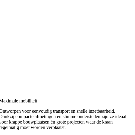
Maximale mobiliteit
Ontworpen voor eenvoudig transport en snelle inzetbaarheid.
Dankzij compacte afmetingen en slimme onderstellen zijn ze ideaal
voor krappe bouwplaatsen én grote projecten waar de kraan
regelmatig moet worden verplaatst.