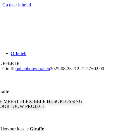
Ga naar inhoud
Offerte
0
OFFERTE
Giraffe
bultenbouwkranen
2025-08-28T12:21:57+02:00
raffe
E MEEST FLEXIBELE HIJSOPLOSSING
OOR JOUW PROJECT
Hiervoor kies je
Giraffe