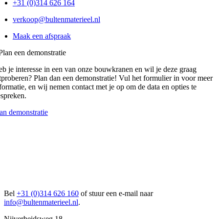
+31 (0)314 626 164
verkoop@bultenmaterieel.nl
Maak een afspraak
Plan een demonstratie
b je interesse in een van onze bouwkranen en wil je deze graag
tproberen? Plan dan een demonstratie! Vul het formulier in voor meer
formatie, en wij nemen contact met je op om de data en opties te
spreken.
an demonstratie
Bel
+31 (0)314 626 160
of stuur een e-mail naar
info@bultenmaterieel.nl
.
Nijverheidsweg 18