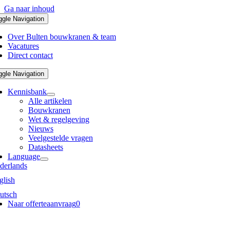
Ga naar inhoud
ggle Navigation
Over Bulten bouwkranen & team
Vacatures
Direct contact
ggle Navigation
Kennisbank
Alle artikelen
Bouwkranen
Wet & regelgeving
Nieuws
Veelgestelde vragen
Datasheets
Language
derlands
glish
utsch
Naar offerteaanvraag
0