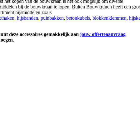
st het kopen van de bouwkraan is het ook mogelijk om diverse
smiddelen bij de bouwkraan te jopen. Bulten Bouwkranen heeft een gro
rtiment hijsmiddelen zoals
lethaken
,
hijsbanden
,
puinbakken
,
betonkubels
,
blokkenklemmen
,
hijsk
kunt deze accessoires gemakkelijk aan
jouw offerteaanvraag
voegen
.