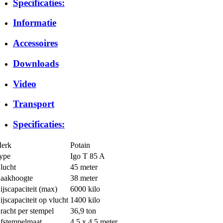
Specificaties:
Informatie
Accessoires
Downloads
Video
Transport
Specificaties:
erk
Potain
ype
Igo T 85 A
lucht
45 meter
aakhoogte
38 meter
ijscapaciteit (max)
6000 kilo
ijscapaciteit op vlucht
1400 kilo
racht per stempel
36,9 ton
fstempelmaat
4,5 x 4,5 meter