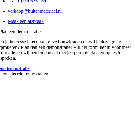
+31 (0)314 626 164
verkoop@bultenmaterieel.nl
Maak een afspraak
Plan een demonstratie
b je interesse in een van onze bouwkranen en wil je deze graag
tproberen? Plan dan een demonstratie! Vul het formulier in voor meer
formatie, en wij nemen contact met je op om de data en opties te
spreken.
an demonstratie
Gerelateerde bouwkranen: