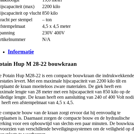
ijscapaciteit (max)
2200 kilo
ijscapaciteit op vlucht
850 kilo
racht per stempel
– ton
fstempelmaat
4,5 x 4,5 meter
panning
230V 400V
rtikelnummer
N/A
Informatie
otain Hup M 28-22 bouwkraan
e Potain Hup M28-22 is een compacte bouwkraan die indrukwekkende
estaties levert. Met een maximale hijscapaciteit van 2200 kilo tilt en
rplaatst de kraan moeiteloos zware materialen. De giek heeft een
ximale lengte van 28 meter met een hijscapaciteit van 850 kilo op de
lledige lengte. De kraan heeft een aansluiting van 240 of 400 Volt nod
 heeft een afstempelmaat van 4,5 x 4,5.
 compacte bouw van de kraan zorgt ervoor dat hij eenvoudig te
rplaatsen is. Daarnaast zorgen de compacte bouw en de hydraulische
rking voor een opbouwtijd van slechts een paar minuten. De bouwkra
 voorzien van verschillende beveiligingssystemen om de veiligheid op 