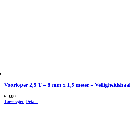
Voorloper 2,5 T – 8 mm x 1,5 meter – Veiligheidshaa
€
0,00
Toevoegen
Details