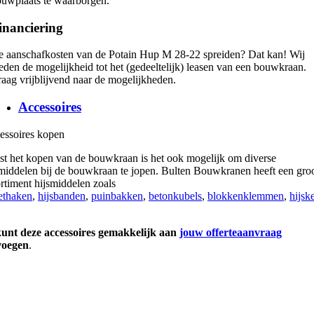
uwplaats te waarborgen.
inanciering
 aanschafkosten van de Potain Hup M 28-22 spreiden? Dat kan! Wij
eden de mogelijkheid tot het (gedeeltelijk) leasen van een bouwkraan.
aag vrijblijvend naar de mogelijkheden.
Accessoires
essoires kopen
st het kopen van de bouwkraan is het ook mogelijk om diverse
smiddelen bij de bouwkraan te jopen. Bulten Bouwkranen heeft een gro
rtiment hijsmiddelen zoals
lethaken
,
hijsbanden
,
puinbakken
,
betonkubels
,
blokkenklemmen
,
hijsk
kunt deze accessoires gemakkelijk aan
jouw offerteaanvraag
voegen
.