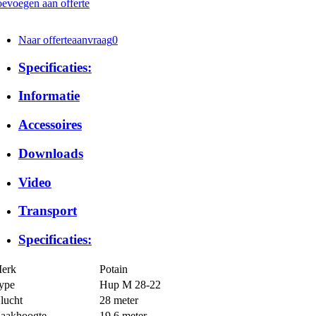
evoegen aan offerte
Naar offerteaanvraag
0
Specificaties:
Informatie
Accessoires
Downloads
Video
Transport
Specificaties:
erk
Potain
ype
Hup M 28-22
lucht
28 meter
aakhoogte
19,6 meter