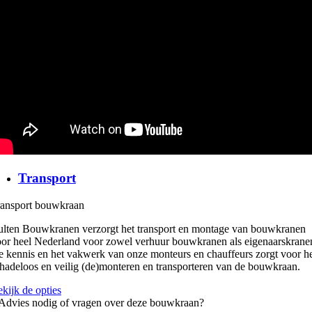
Transport
ransport bouwkraan
lten Bouwkranen verzorgt het transport en montage van bouwkranen
or heel Nederland voor zowel verhuur bouwkranen als eigenaarskrane
 kennis en het vakwerk van onze monteurs en chauffeurs zorgt voor h
hadeloos en veilig (de)monteren en transporteren van de bouwkraan.
kijk de opties
Advies nodig of vragen over deze bouwkraan?