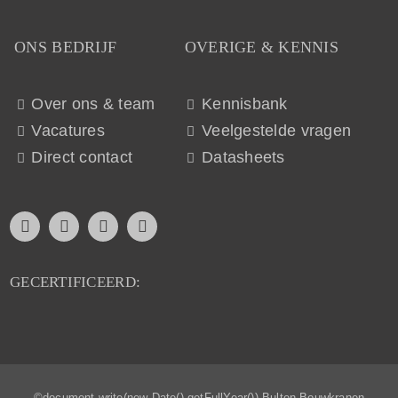
ONS BEDRIJF
OVERIGE & KENNIS
Over ons & team
Kennisbank
Vacatures
Veelgestelde vragen
Direct contact
Datasheets
GECERTIFICEERD:
©document.write(new Date().getFullYear()) Bulten Bouwkranen