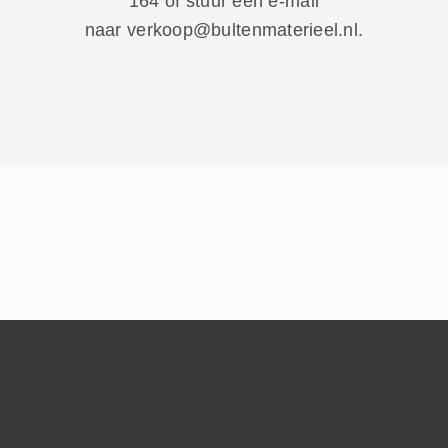
164
of stuur een e-mail
naar
verkoop@bultenmaterieel.nl
.