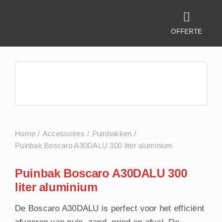
Ga
naar
OFFERTE
inhoud
Home
Accessoires
Puinbakken
Puinbak Boscaro A30DALU 300 liter aluminium
Puinbak Boscaro A30DALU 300
liter aluminium
De Boscaro A30DALU is perfect voor het efficiënt