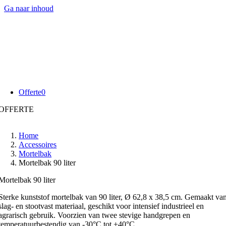
Ga naar inhoud
Offerte
0
OFFERTE
Home
Accessoires
Mortelbak
Mortelbak 90 liter
Mortelbak 90 liter
Sterke kunststof mortelbak van 90 liter, Ø 62,8 x 38,5 cm. Gemaakt va
slag- en stootvast materiaal, geschikt voor intensief industrieel en
agrarisch gebruik. Voorzien van twee stevige handgrepen en
temperatuurbestendig van -30°C tot +40°C.