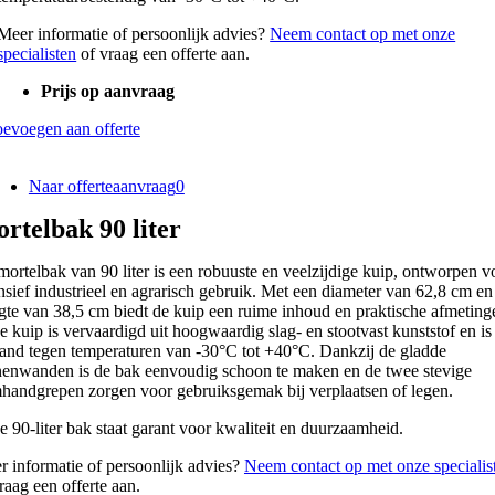
Meer informatie of persoonlijk advies?
Neem contact op met onze
specialisten
of vraag een offerte aan.
Prijs op aanvraag
evoegen aan offerte
Naar offerteaanvraag
0
rtelbak 90 liter
ortelbak van 90 liter is een robuuste en veelzijdige kuip, ontworpen v
nsief industrieel en agrarisch gebruik. Met een diameter van 62,8 cm en
gte van 38,5 cm biedt de kuip een ruime inhoud en praktische afmeting
 kuip is vervaardigd uit hoogwaardig slag- en stootvast kunststof en is
tand tegen temperaturen van -30°C tot +40°C. Dankzij de gladde
nenwanden is de bak eenvoudig schoon te maken en de twee stevige
handgrepen zorgen voor gebruiksgemak bij verplaatsen of legen.
 90-liter bak staat garant voor kwaliteit en duurzaamheid.
 informatie of persoonlijk advies?
Neem contact op met onze specialis
raag een offerte aan.