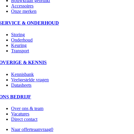
Bouwkraan gebruikt
Accessoires
Onze merken
SERVICE & ONDERHOUD
Storing
Onderhoud
Keuring
Transport
OVERIGE & KENNIS
Kennisbank
Veelgestelde vragen
Datasheets
ONS BEDRIJF
Over ons & team
Vacatures
Direct contact
Naar offerteaanvraag
0