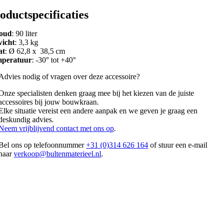
oductspecificaties
oud
: 90 liter
icht
: 3,3 kg
at
: Ø 62,8 x 38,5 cm
peratuur
: -30° tot +40°
Advies nodig of vragen over deze accessoire?
Onze specialisten denken graag mee bij het kiezen van de juiste
accessoires bij jouw bouwkraan.
Elke situatie vereist een andere aanpak en we geven je graag een
deskundig advies.
Neem vrijblijvend contact met ons op
.
Bel ons op telefoonnummer
+31 (0)314 626 164
of stuur een e-mail
naar
verkoop@bultenmaterieel.nl
.